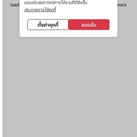
มอบประสบการณ์การใช้งานที่ดียิ่งขึ้น
loading
www.ktc.co.th
(see the
browser console
for more
ประกาศการใช้คุกกี้
information).
ตั้งค่าคุกกี้
ยอมรับ