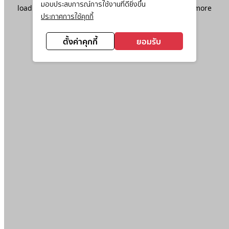
มอบประสบการณ์การใช้งานที่ดียิ่งขึ้น
loading
www.ktc.co.th
(see the
browser console
for more
ประกาศการใช้คุกกี้
information).
ตั้งค่าคุกกี้
ยอมรับ