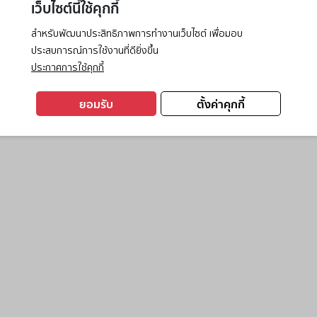
เว็บไซต์นี้ใช้คุกกี้
สำหรับพัฒนาประสิทธิภาพการทำงานเว็บไซต์ เพื่อมอบ
ประสบการณ์การใช้งานที่ดียิ่งขึ้น
exception has occurred while loading
www.ktc.co.th
(see the
browse
ประกาศการใช้คุกกี้
ยอมรับ
ตั้งค่าคุกกี้