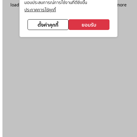
มอบประสบการณ์การใช้งานที่ดียิ่งขึ้น
loading
www.ktc.co.th
(see the
browser console
for more
ประกาศการใช้คุกกี้
information).
ตั้งค่าคุกกี้
ยอมรับ