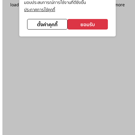
มอบประสบการณ์การใช้งานที่ดียิ่งขึ้น
loading
www.ktc.co.th
(see the
browser console
for more
ประกาศการใช้คุกกี้
information).
ตั้งค่าคุกกี้
ยอมรับ