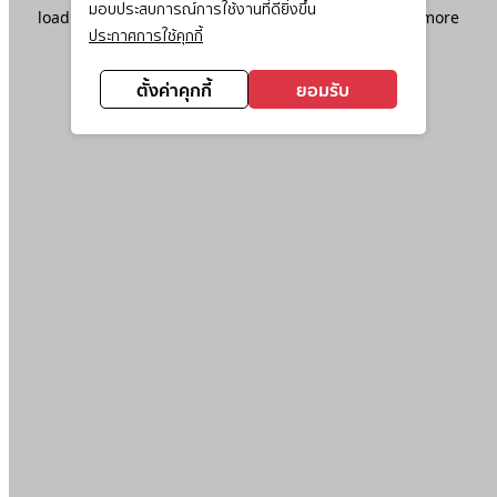
มอบประสบการณ์การใช้งานที่ดียิ่งขึ้น
loading
www.ktc.co.th
(see the
browser console
for more
ประกาศการใช้คุกกี้
information).
ตั้งค่าคุกกี้
ยอมรับ