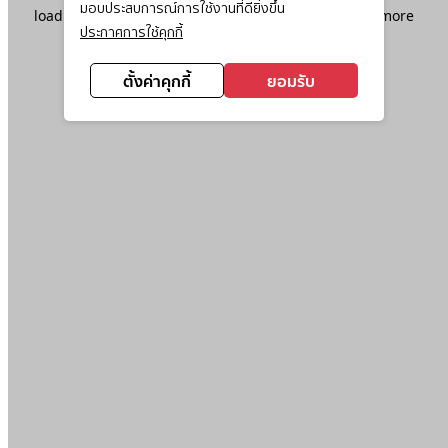
มอบประสบการณ์การใช้งานที่ดียิ่งขึ้น
loading
www.ktc.co.th
(see the
browser console
for more
ประกาศการใช้คุกกี้
information).
ตั้งค่าคุกกี้
ยอมรับ