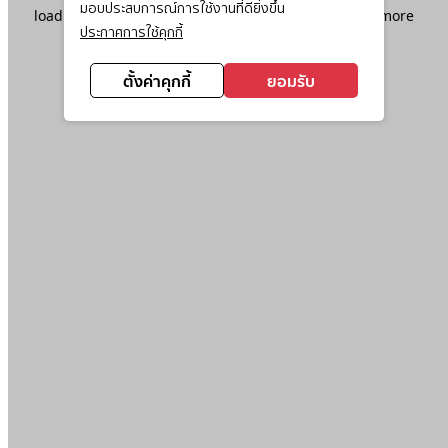
มอบประสบการณ์การใช้งานที่ดียิ่งขึ้น
loading
www.ktc.co.th
(see the
browser console
for more
ประกาศการใช้คุกกี้
information).
ตั้งค่าคุกกี้
ยอมรับ