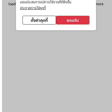
มอบประสบการณ์การใช้งานที่ดียิ่งขึ้น
loading
www.ktc.co.th
(see the
browser console
for more
ประกาศการใช้คุกกี้
information).
ตั้งค่าคุกกี้
ยอมรับ