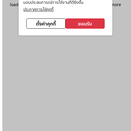
มอบประสบการณ์การใช้งานที่ดียิ่งขึ้น
loading
www.ktc.co.th
(see the
browser console
for more
ประกาศการใช้คุกกี้
information).
ตั้งค่าคุกกี้
ยอมรับ