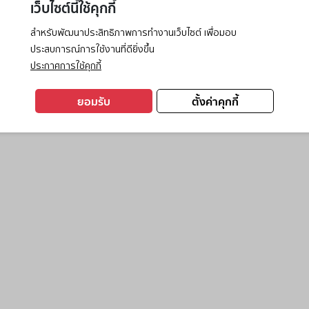
เว็บไซต์นี้ใช้คุกกี้
สำหรับพัฒนาประสิทธิภาพการทำงานเว็บไซต์ เพื่อมอบ
ประสบการณ์การใช้งานที่ดียิ่งขึ้น
exception has occurred while loading
www.ktc.co.th
(see the
browse
ประกาศการใช้คุกกี้
ยอมรับ
ตั้งค่าคุกกี้