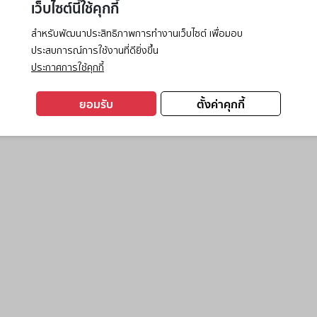
เว็บไซต์นี้ใช้คุกกี้
สำหรับพัฒนาประสิทธิภาพการทำงานเว็บไซต์ เพื่อมอบ
ประสบการณ์การใช้งานที่ดียิ่งขึ้น
exception has occurred while loading
www.ktc.co.th
(see the
browse
ประกาศการใช้คุกกี้
ยอมรับ
ตั้งค่าคุกกี้