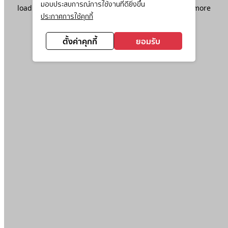
มอบประสบการณ์การใช้งานที่ดียิ่งขึ้น
loading
www.ktc.co.th
(see the
browser console
for more
ประกาศการใช้คุกกี้
information).
ตั้งค่าคุกกี้
ยอมรับ