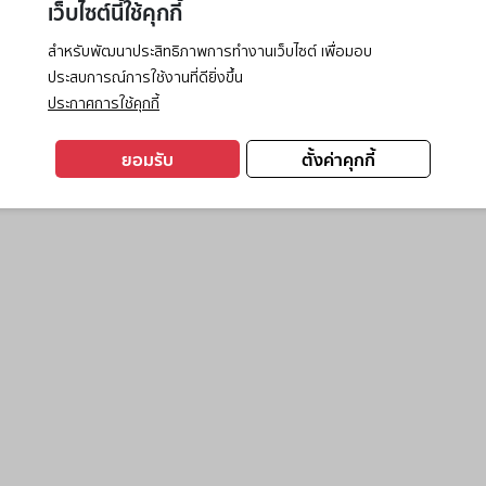
เว็บไซต์นี้ใช้คุกกี้
สำหรับพัฒนาประสิทธิภาพการทำงานเว็บไซต์ เพื่อมอบ
ประสบการณ์การใช้งานที่ดียิ่งขึ้น
exception has occurred while loading
www.ktc.co.th
(see the
browse
ประกาศการใช้คุกกี้
ยอมรับ
ตั้งค่าคุกกี้