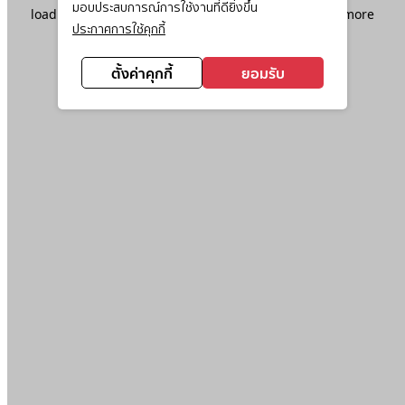
มอบประสบการณ์การใช้งานที่ดียิ่งขึ้น
loading
www.ktc.co.th
(see the
browser console
for more
ประกาศการใช้คุกกี้
information).
ตั้งค่าคุกกี้
ยอมรับ