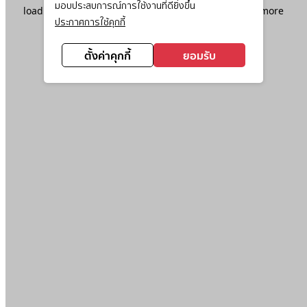
มอบประสบการณ์การใช้งานที่ดียิ่งขึ้น
loading
www.ktc.co.th
(see the
browser console
for more
ประกาศการใช้คุกกี้
information).
ตั้งค่าคุกกี้
ยอมรับ