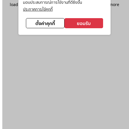
มอบประสบการณ์การใช้งานที่ดียิ่งขึ้น
loading
www.ktc.co.th
(see the
browser console
for more
ประกาศการใช้คุกกี้
information).
ตั้งค่าคุกกี้
ยอมรับ