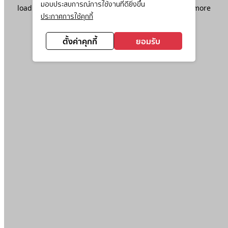
มอบประสบการณ์การใช้งานที่ดียิ่งขึ้น
loading
www.ktc.co.th
(see the
browser console
for more
ประกาศการใช้คุกกี้
information).
ตั้งค่าคุกกี้
ยอมรับ