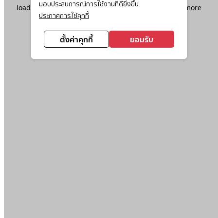
มอบประสบการณ์การใช้งานที่ดียิ่งขึ้น
loading
www.ktc.co.th
(see the
browser console
for more
ประกาศการใช้คุกกี้
information).
ตั้งค่าคุกกี้
ยอมรับ