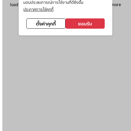
มอบประสบการณ์การใช้งานที่ดียิ่งขึ้น
loading
www.ktc.co.th
(see the
browser console
for more
ประกาศการใช้คุกกี้
information).
ตั้งค่าคุกกี้
ยอมรับ