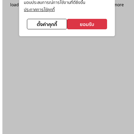
มอบประสบการณ์การใช้งานที่ดียิ่งขึ้น
loading
www.ktc.co.th
(see the
browser console
for more
ประกาศการใช้คุกกี้
information).
ตั้งค่าคุกกี้
ยอมรับ