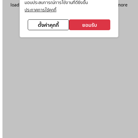
มอบประสบการณ์การใช้งานที่ดียิ่งขึ้น
loading
www.ktc.co.th
(see the
browser console
for more
ประกาศการใช้คุกกี้
information).
ตั้งค่าคุกกี้
ยอมรับ