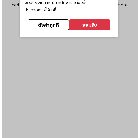
มอบประสบการณ์การใช้งานที่ดียิ่งขึ้น
loading
www.ktc.co.th
(see the
browser console
for more
ประกาศการใช้คุกกี้
information).
ตั้งค่าคุกกี้
ยอมรับ