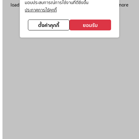
มอบประสบการณ์การใช้งานที่ดียิ่งขึ้น
loading
www.ktc.co.th
(see the
browser console
for more
ประกาศการใช้คุกกี้
information).
ตั้งค่าคุกกี้
ยอมรับ