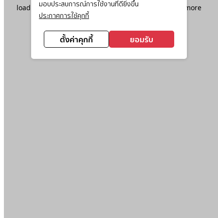
มอบประสบการณ์การใช้งานที่ดียิ่งขึ้น
loading
www.ktc.co.th
(see the
browser console
for more
ประกาศการใช้คุกกี้
information).
ตั้งค่าคุกกี้
ยอมรับ