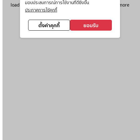
มอบประสบการณ์การใช้งานที่ดียิ่งขึ้น
loading
www.ktc.co.th
(see the
browser console
for more
ประกาศการใช้คุกกี้
information).
ตั้งค่าคุกกี้
ยอมรับ