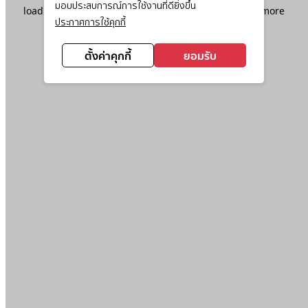
มอบประสบการณ์การใช้งานที่ดียิ่งขึ้น
loading
www.ktc.co.th
(see the
browser console
for more
ประกาศการใช้คุกกี้
information).
ตั้งค่าคุกกี้
ยอมรับ