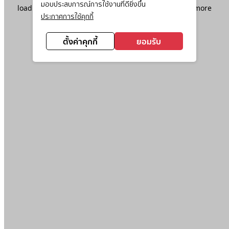
มอบประสบการณ์การใช้งานที่ดียิ่งขึ้น
loading
www.ktc.co.th
(see the
browser console
for more
ประกาศการใช้คุกกี้
information).
ตั้งค่าคุกกี้
ยอมรับ