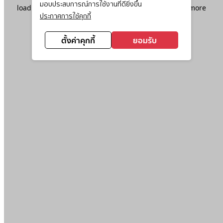
มอบประสบการณ์การใช้งานที่ดียิ่งขึ้น
loading
www.ktc.co.th
(see the
browser console
for more
ประกาศการใช้คุกกี้
information).
ตั้งค่าคุกกี้
ยอมรับ