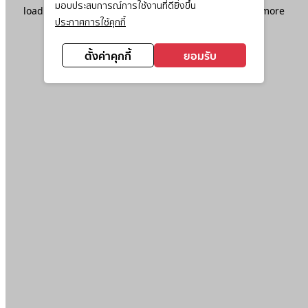
มอบประสบการณ์การใช้งานที่ดียิ่งขึ้น
loading
www.ktc.co.th
(see the
browser console
for more
ประกาศการใช้คุกกี้
information).
ตั้งค่าคุกกี้
ยอมรับ