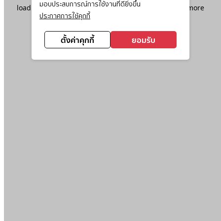
มอบประสบการณ์การใช้งานที่ดียิ่งขึ้น
loading
www.ktc.co.th
(see the
browser console
for more
ประกาศการใช้คุกกี้
information).
ตั้งค่าคุกกี้
ยอมรับ