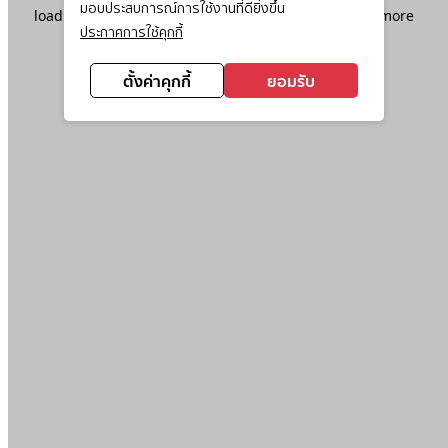
มอบประสบการณ์การใช้งานที่ดียิ่งขึ้น
loading
www.ktc.co.th
(see the
browser console
for more
ประกาศการใช้คุกกี้
information).
ตั้งค่าคุกกี้
ยอมรับ