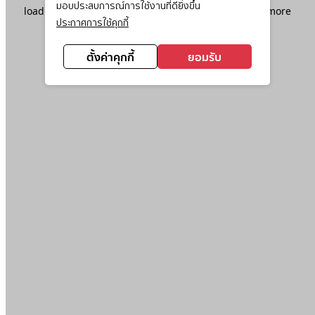
มอบประสบการณ์การใช้งานที่ดียิ่งขึ้น
loading
www.ktc.co.th
(see the
browser console
for more
ประกาศการใช้คุกกี้
information).
ตั้งค่าคุกกี้
ยอมรับ