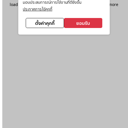
มอบประสบการณ์การใช้งานที่ดียิ่งขึ้น
loading
www.ktc.co.th
(see the
browser console
for more
ประกาศการใช้คุกกี้
information).
ตั้งค่าคุกกี้
ยอมรับ