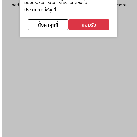
มอบประสบการณ์การใช้งานที่ดียิ่งขึ้น
loading
www.ktc.co.th
(see the
browser console
for more
ประกาศการใช้คุกกี้
information).
ตั้งค่าคุกกี้
ยอมรับ