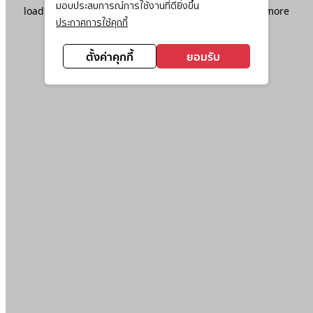
มอบประสบการณ์การใช้งานที่ดียิ่งขึ้น
loading
www.ktc.co.th
(see the
browser console
for more
ประกาศการใช้คุกกี้
information).
ตั้งค่าคุกกี้
ยอมรับ