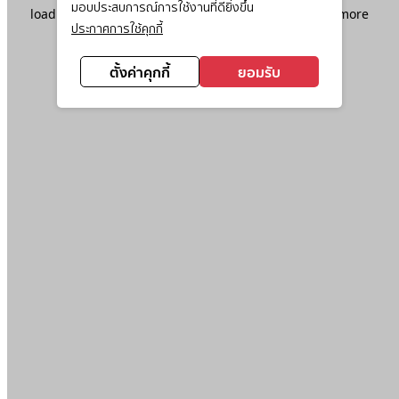
มอบประสบการณ์การใช้งานที่ดียิ่งขึ้น
loading
www.ktc.co.th
(see the
browser console
for more
ประกาศการใช้คุกกี้
information).
ตั้งค่าคุกกี้
ยอมรับ