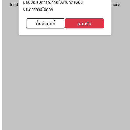
มอบประสบการณ์การใช้งานที่ดียิ่งขึ้น
loading
www.ktc.co.th
(see the
browser console
for more
ประกาศการใช้คุกกี้
information).
ตั้งค่าคุกกี้
ยอมรับ