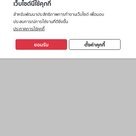
เว็บไซต์นี้ใช้คุกกี้
สำหรับพัฒนาประสิทธิภาพการทำงานเว็บไซต์ เพื่อมอบ
ประสบการณ์การใช้งานที่ดียิ่งขึ้น
exception has occurred while loading
www.ktc.co.th
(see the
browse
ประกาศการใช้คุกกี้
ยอมรับ
ตั้งค่าคุกกี้