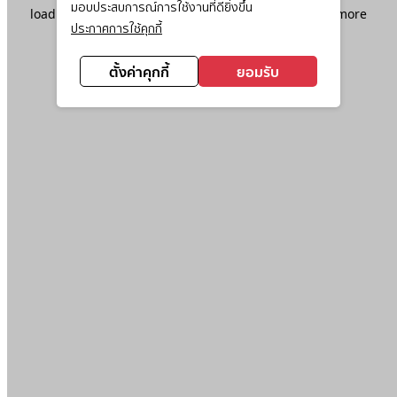
มอบประสบการณ์การใช้งานที่ดียิ่งขึ้น
loading
www.ktc.co.th
(see the
browser console
for more
ประกาศการใช้คุกกี้
information).
ตั้งค่าคุกกี้
ยอมรับ