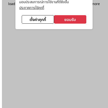
มอบประสบการณ์การใช้งานที่ดียิ่งขึ้น
loading
www.ktc.co.th
(see the
browser console
for more
ประกาศการใช้คุกกี้
information).
ตั้งค่าคุกกี้
ยอมรับ