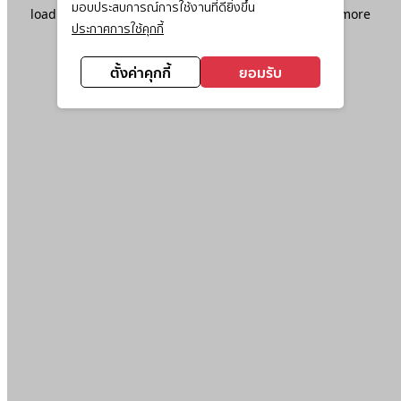
มอบประสบการณ์การใช้งานที่ดียิ่งขึ้น
loading
www.ktc.co.th
(see the
browser console
for more
ประกาศการใช้คุกกี้
information).
ตั้งค่าคุกกี้
ยอมรับ