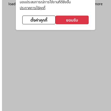
มอบประสบการณ์การใช้งานที่ดียิ่งขึ้น
loading
www.ktc.co.th
(see the
browser console
for more
ประกาศการใช้คุกกี้
information).
ตั้งค่าคุกกี้
ยอมรับ