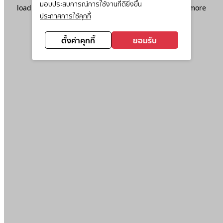
มอบประสบการณ์การใช้งานที่ดียิ่งขึ้น
loading
www.ktc.co.th
(see the
browser console
for more
ประกาศการใช้คุกกี้
information).
ตั้งค่าคุกกี้
ยอมรับ