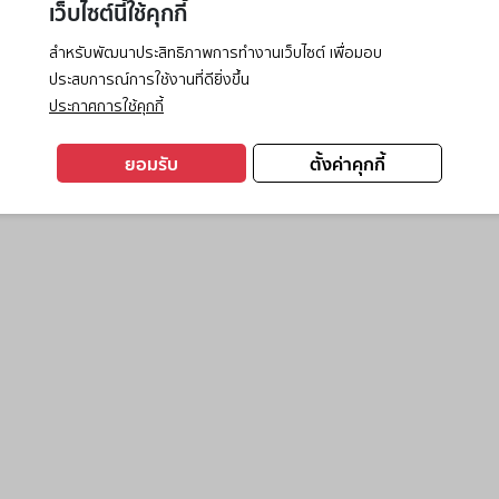
เว็บไซต์นี้ใช้คุกกี้
สำหรับพัฒนาประสิทธิภาพการทำงานเว็บไซต์ เพื่อมอบ
ประสบการณ์การใช้งานที่ดียิ่งขึ้น
exception has occurred while loading
www.ktc.co.th
(see the
browse
ประกาศการใช้คุกกี้
ยอมรับ
ตั้งค่าคุกกี้