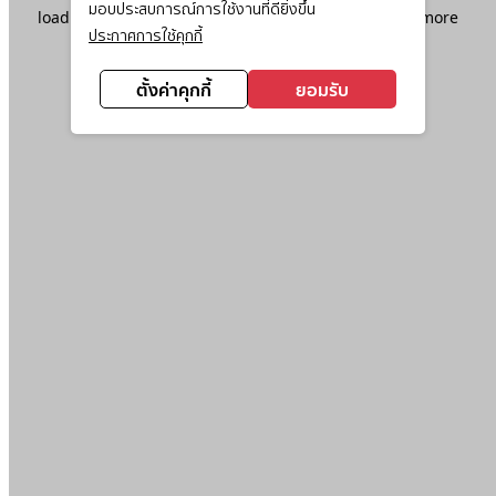
มอบประสบการณ์การใช้งานที่ดียิ่งขึ้น
loading
www.ktc.co.th
(see the
browser console
for more
ประกาศการใช้คุกกี้
information).
ตั้งค่าคุกกี้
ยอมรับ