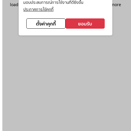
มอบประสบการณ์การใช้งานที่ดียิ่งขึ้น
loading
www.ktc.co.th
(see the
browser console
for more
ประกาศการใช้คุกกี้
information).
ตั้งค่าคุกกี้
ยอมรับ