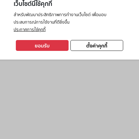
เว็บไซต์นี้ใช้คุกกี้
สำหรับพัฒนาประสิทธิภาพการทำงานเว็บไซต์ เพื่อมอบ
ประสบการณ์การใช้งานที่ดียิ่งขึ้น
exception has occurred while loading
www.ktc.co.th
(see the
browse
ประกาศการใช้คุกกี้
ยอมรับ
ตั้งค่าคุกกี้