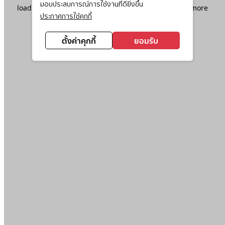
มอบประสบการณ์การใช้งานที่ดียิ่งขึ้น
loading
www.ktc.co.th
(see the
browser console
for more
ประกาศการใช้คุกกี้
information).
ตั้งค่าคุกกี้
ยอมรับ