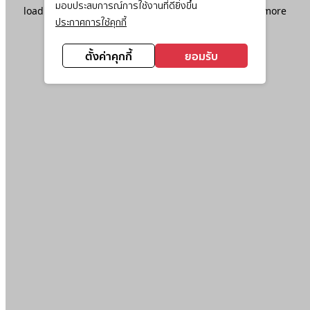
มอบประสบการณ์การใช้งานที่ดียิ่งขึ้น
loading
www.ktc.co.th
(see the
browser console
for more
ประกาศการใช้คุกกี้
information).
ตั้งค่าคุกกี้
ยอมรับ